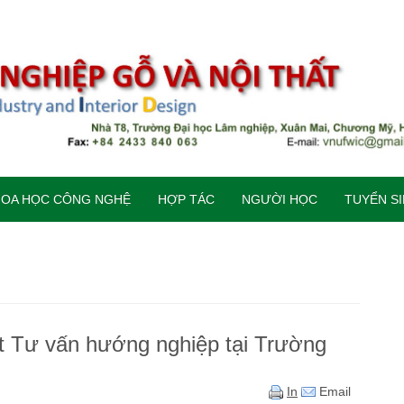
HOA HỌC CÔNG NGHỆ
HỢP TÁC
NGƯỜI HỌC
TUYỂN S
ất Tư vấn hướng nghiệp tại Trường
In
Email