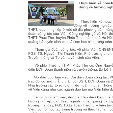
Thực hiện kế hoạch 
động về hướng nghi
Thực hiện kế hoạch củ
động về hướng nghiệp, 
THPT, doanh nghiệp ở một số địa phương tiềm năng
đoàn công tác của Viện Công nghiệp gỗ và Nội th
THPT Phúc Thọ, huyện Phúc Thọ, thành phố Hà Nội đ
quảng bá tuyển sinh cho các em học sinh trong toàn
Tham gia đoàn công tác, về phía Viện CNG&NT c
PGS. TS. Nguyễn Thị Thanh Hiền, Phó trưởng phụ t
Truyền thông và Tư vấn tuyển sinh của Viện.
Về phía Trường THPT Phúc Thọ có: Ông Nguyễn 
diện BCH Đoàn thanh niên và truyền thông; Bà Lê Th
Mở đầu buổi làm việc, Đại diện đoàn công tác, P
trao đổi cởi mở, thẳng thắn với BGH, BCH Đoàn và Đ
Nhà trường các tờ rơi giới thiệu ngành nghề, Thông t
về Viện cũng như các ngành đào tạo mà Viện hiện đ
Trong buổi làm việc, được sự tạo điều kiện của B
hướng nghiệp, giới thiệu ngành nghề, quảng bá tuy
trường. Tại đây, PGS.TS.Lý Tuấn Trường – Viện trưở
Viện, cơ hội học tập trong trường và thực tập tại n