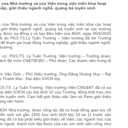
của Nhà trường và của Viện trong việc triển khai hoạt
ệp, giới thiệu ngành nghề, quảng bá tuyển sinh
a Nhà trường và của Viện trong việc triển khai các hoạt
giới thiệu ngành nghề, quảng bá tuyển sinh tại các trường
, được sự đồng ý và tạo điều kiện của BGH, ngày 05/5/2025
ất do PGS.TS.Lý Tuấn Trường – Viện trưởng đã tới Trường
ể tham gia hoạt động hướng nghiệp, giới thiệu ngành nghề,
 trường.
ó: PGS.TS. Lý Tuấn Trường, Viện trưởng – Trưởng đoàn;
rách Bộ môn CN&TBCBG – Phó đoàn; Các thành viên trong tổ
Văn Giới – Phó Hiệu trưởng; Ông Đặng Hoàng Huy – Đại
ị Thanh Mai - Đại diện GVCN lớp.
GS.TS. Lý Tuấn Trường, Viện trưởng Viện CNG&NT đã có sự
ại diện GVCN các lớp khối 12 của Trường, đồng thời trao cho
in tuyển sinh, Cam kết giới thiệu việc làm và Pano giới thiệu
ang vận hành.
GH Nhà trường, đoàn công tác đã có hoạt động giao lưu về
ển sinh với gần 1500 học sinh khối lớp 10 và 11 trước sân
ng đã có bài phát biểu giới thiệu về Viện, các ngành học của
ước ngoài, thành tích đạt được của các em sinh viên cũng như