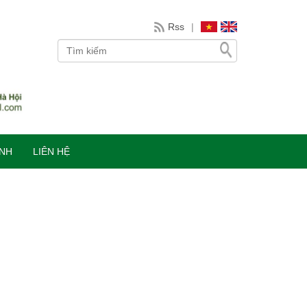
Rss
|
INH
LIÊN HỆ