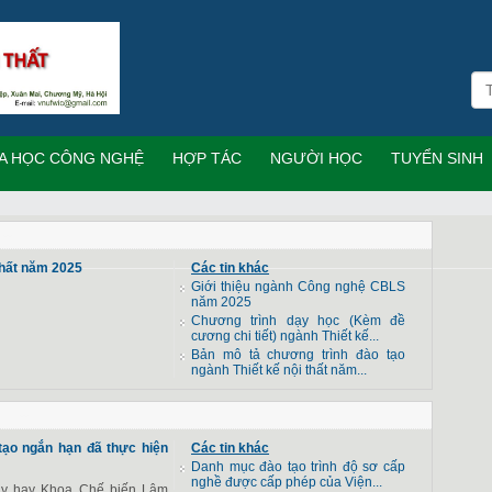
A HỌC CÔNG NGHỆ
HỢP TÁC
NGƯỜI HỌC
TUYỂN SINH
 thất năm 2025
Các tin khác
Giới thiệu ngành Công nghệ CBLS
năm 2025
Chương trình dạy học (Kèm đề
cương chi tiết) ngành Thiết kế...
Bản mô tả chương trình đào tạo
ngành Thiết kế nội thất năm...
ạo ngắn hạn đã thực hiện
Các tin khác
Danh mục đào tạo trình độ sơ cấp
nghề được cấp phép của Viện...
ay hay Khoa Chế biến Lâm