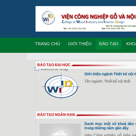
TRANG CHỦ
GIỚI THIỆU
ĐÀO TẠO
KHO
ĐÀO TẠO ĐẠI HỌC
Welcome Msg
Giới thiệu ngành Thiết kế nội
Tên ngành: Thiết kế nội thất
ĐÀO TẠO NGẮN HẠN
Danh mục một số khoá đào t
trong những năm gần đây
Viện Công nghiệp gỗ hiện n