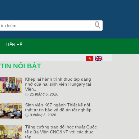
LIÊN HỆ
TIN NỔI BẬT
Khép lại hành trình thực tập đáng
nhớ của hai sinh viên Hungary tại
Viện...
25 tháng 6, 2026
Sinh viên K67 ngành Thiết kế nội
thất tự tin bảo vệ đồ án tốt nghiệp
9 tháng 6, 2026
Tăng cường trao đổi học thuật Quốc
tế giữa Viện CNG&NT với các thực
tập...