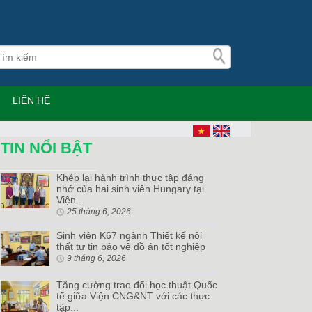
LIÊN HỆ
TIN NỔI BẬT
Khép lại hành trình thực tập đáng
nhớ của hai sinh viên Hungary tại
Viện...
25 tháng 6, 2026
Sinh viên K67 ngành Thiết kế nội
thất tự tin bảo vệ đồ án tốt nghiệp
9 tháng 6, 2026
Tăng cường trao đổi học thuật Quốc
tế giữa Viện CNG&NT với các thực
tập...