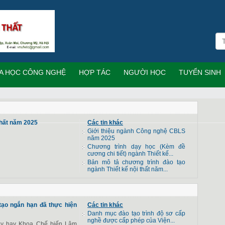
A HỌC CÔNG NGHỆ
HỢP TÁC
NGƯỜI HỌC
TUYỂN SINH
 thất năm 2025
Các tin khác
Giới thiệu ngành Công nghệ CBLS
năm 2025
Chương trình dạy học (Kèm đề
cương chi tiết) ngành Thiết kế...
Bản mô tả chương trình đào tạo
ngành Thiết kế nội thất năm...
ạo ngắn hạn đã thực hiện
Các tin khác
Danh mục đào tạo trình độ sơ cấp
nghề được cấp phép của Viện...
ay hay Khoa Chế biến Lâm