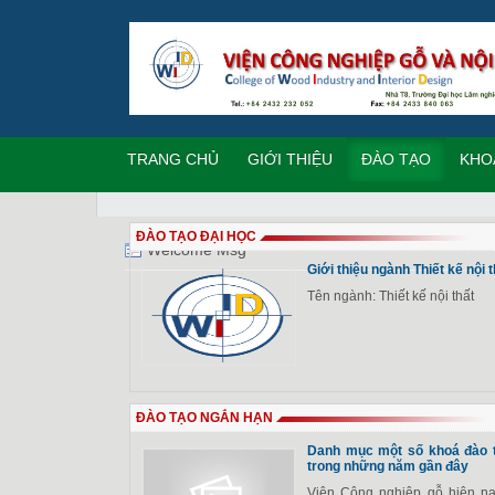
TRANG CHỦ
GIỚI THIỆU
ĐÀO TẠO
KHO
ĐÀO TẠO ĐẠI HỌC
Welcome Msg
Giới thiệu ngành Thiết kế nội
Tên ngành: Thiết kế nội thất
ĐÀO TẠO NGẮN HẠN
Danh mục một số khoá đào t
trong những năm gần đây
Viện Công nghiệp gỗ hiện n