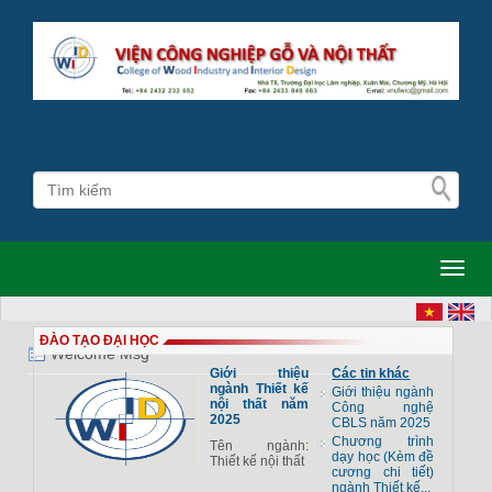
Toggl
ĐÀO TẠO ĐẠI HỌC
Welcome Msg
Giới thiệu
Các tin khác
ngành Thiết kế
Giới thiệu ngành
nội thất năm
Công nghệ
2025
CBLS năm 2025
Chương trình
Tên ngành:
dạy học (Kèm đề
Thiết kế nội thất
cương chi tiết)
ngành Thiết kế...