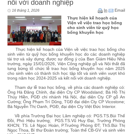
nối với doanh nghiệp
In
Email
16 tháng 1, 2026
Thực hiện kế hoạch của
Viện về việc trao học bổng
cho sinh viên từ quỹ học
bổng khuyến học
Thực hiện kế hoạch của Viện về việc trao học bổng cho
sinh viên từ quỹ học bổng khuyến học do các doanh nghiệp
tài trợ và xây dựng; được sự đồng ý của Ban Giám Hiệu Nhà
trường, ngày 15/01/2026, Viện Công nghiệp gỗ và Nội thất đã
tưng bừng tổ chức lễ trao học bổng khuyến học năm 2025
cho sinh viên có thành tích học tập tốt và sinh viên vượt khó
trong năm học 2024-2025 và kết nối với doanh nghiệp.
Tham dự lễ trao học bổng, về phía các doanh nghiệp có:
Ông Hà Đăng Chỉnh, đại diện Cty CP Woodsland; Bà Hồ Thị
Thúy Hiền, PGĐ chi nhánh Hà Nội, đại diện Cty CP gỗ An
Cường; Ông Phạm Trí Dũng, TGĐ đại diện Cty CP Vicostone;
Bà Nguyễn Thị Oanh, PGĐ, đại diện Cty Việt Đức Interior.
Về phía Trường Đại học Lâm nghiệp có: PGS.TS.Bùi Thế
Đồi, Phó Hiệu trưởng; PGS.TS.Vũ Huy Đại, Trưởng Phòng
KHCN; TS. Lê Ngọc Hoàn, P.Trưởng Phòng ĐT; ThS.Bùi Thị
Ngọc Thoa, Bí thư Đoàn trường; Toàn thể CB-GV và sinh viên