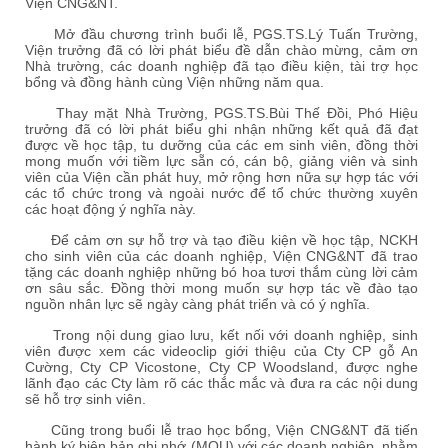
Viện CNG&NT.
Mở đầu chương trình buổi lễ, PGS.TS.Lý Tuấn Trường,
Viện trưởng đã có lời phát biểu đề dẫn chào mừng, cảm ơn
Nhà trường, các doanh nghiệp đã tạo điều kiện, tài trợ học
bổng và đồng hành cùng Viện những năm qua.
Thay mặt Nhà Trường, PGS.TS.Bùi Thế Đồi, Phó Hiệu
trưởng đã có lời phát biểu ghi nhận những kết quả đã đạt
được về học tập, tu dưỡng của các em sinh viên, đồng thời
mong muốn với tiềm lực sẵn có, cán bộ, giảng viên và sinh
viên của Viện cần phát huy, mở rộng hơn nữa sự hợp tác với
các tổ chức trong và ngoài nước để tổ chức thường xuyên
các hoạt động ý nghĩa này.
Để cảm ơn sự hỗ trợ và tạo điều kiện về học tập, NCKH
cho sinh viên của các doanh nghiệp, Viện CNG&NT đã trao
tặng các doanh nghiệp những bó hoa tươi thắm cùng lời cảm
ơn sâu sắc. Đồng thời mong muốn sự hợp tác về đào tạo
nguồn nhân lực sẽ ngày càng phát triển và có ý nghĩa.
Trong nội dung giao lưu, kết nối với doanh nghiệp, sinh
viên được xem các videoclip giới thiệu của Cty CP gỗ An
Cường, Cty CP Vicostone, Cty CP Woodsland, được nghe
lãnh đạo các Cty làm rõ các thắc mắc và đưa ra các nội dung
sẽ hỗ trợ sinh viên.
Cũng trong buổi lễ trao học bổng, Viện CNG&NT đã tiến
hành ký biên bản ghi nhớ (MOU) với các doanh nghiệp, nhằm