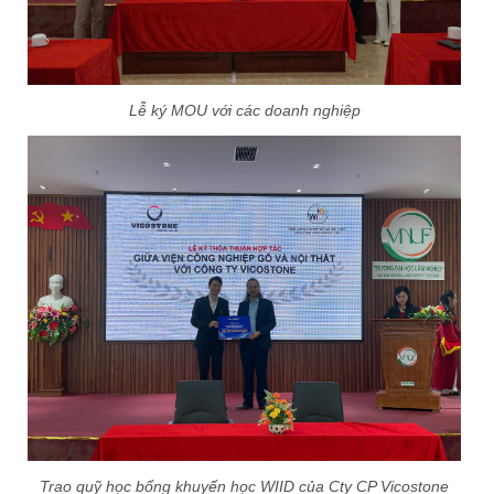
Lễ ký MOU với các doanh nghiệp
Trao quỹ học bổng khuyến học WIID của Cty CP Vicostone