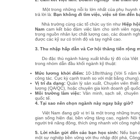
Một trong những nỗi lo lớn nhất của phụ huynh và 
trả lời là:
Bạn không đi tìm việc, việc sẽ tìm đến b
Nhà trường cùng các tổ chức uy tín như
Hiệp hộ
Nam
cam kết bảo đảm việc làm cho sinh viên ngay 
trọng nguồn nhân lực chất lượng cao, các doanh nghi
được các kỹ sư có trình độ và tay nghề cao.
3. Thu nhập hấp dẫn và Cơ hội thăng tiến rộng 
Do đặc thù ngành hàng xuất khẩu tỷ đô của Việt 
trong nhóm dẫn đầu khối ngành kỹ thuật:
Mức lương khởi điểm:
10-18tr/tháng (Với 5 năm ki
công tác. Cực kỳ cạnh tranh so với mặt bằng chung).
Vị trí đa dạng:
Quản lý sản xuất, Chuyên viên thiết 
lượng (QA/QC), hoặc chuyên gia kinh doanh gỗ quố
Môi trường làm việc:
Văn minh, sạch sẽ, chuyên 
quốc tế.
4. Tại sao nên chọn ngành này ngay bây giờ?
Việt Nam đang giữ vị trí là một trong những trung 
gian sống hiện đại, bền vững tăng cao, ngành Nội
người trẻ năng động, thích ứng nhanh với công nghệ
5. Lời nhắn gửi đến các bạn học sinh:
Nếu bạn đ
một sự nghiệp bền vững với thu nhập đột phá, Công