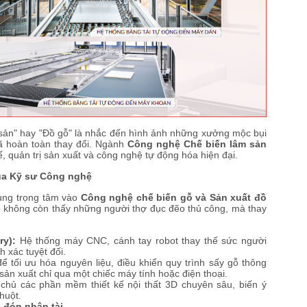
ản" hay "Đồ gỗ" là nhắc đến hình ảnh những xưởng mộc bụi
đã hoàn toàn thay đổi. Ngành
Công nghệ Chế biến lâm sản
ế, quản trị sản xuất và công nghệ tự động hóa hiện đại.
của Kỹ sư Công nghệ
ung trọng tâm vào
Công nghệ chế biến gỗ và Sản xuất đồ
ẽ không còn thấy những người thợ đục đẽo thủ công, mà thay
ry):
Hệ thống máy CNC, cánh tay robot thay thế sức người
 xác tuyệt đối.
 tối ưu hóa nguyên liệu, điều khiển quy trình sấy gỗ thông
 sản xuất chỉ qua một chiếc máy tính hoặc điện thoại.
chủ các phần mềm thiết kế nội thất 3D chuyên sâu, biến ý
huột.
" đón nhân tài