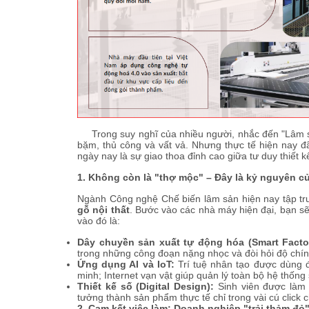
Trong suy nghĩ của nhiều người, nhắc đến "Lâm s
bặm, thủ công và vất vả. Nhưng thực tế hiện nay 
ngày nay là sự giao thoa đỉnh cao giữa tư duy thiết k
1. Không còn là "thợ mộc" – Đây là kỷ nguyên 
Ngành Công nghệ Chế biến lâm sản hiện nay tập tr
gỗ nội thất
. Bước vào các nhà máy hiện đại, bạn s
vào đó là:
Dây chuyền sản xuất tự động hóa (Smart Facto
trong những công đoạn nặng nhọc và đòi hỏi độ chính
Ứng dụng AI và IoT:
Trí tuệ nhân tạo được dùng để
minh; Internet vạn vật giúp quản lý toàn bộ hệ thống
Thiết kế số (Digital Design):
Sinh viên được làm 
tưởng thành sản phẩm thực tế chỉ trong vài cú click c
2. Cam kết việc làm: Doanh nghiệp "trải thảm đỏ