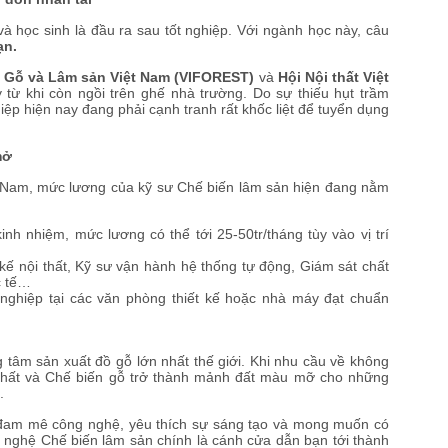
học sinh là đầu ra sau tốt nghiệp. Với ngành học này, câu
ạn.
i Gỗ và Lâm sản Việt Nam (VIFOREST)
và
Hội Nội thất Việt
từ khi còn ngồi trên ghế nhà trường. Do sự thiếu hụt trầm
ệp hiện nay đang phải cạnh tranh rất khốc liệt để tuyển dụng
mở
Nam, mức lương của kỹ sư Chế biến lâm sản hiện đang nằm
nh nhiệm, mức lương có thể tới 25-50tr/tháng tùy vào vị trí
kế nội thất, Kỹ sư vận hành hệ thống tự động, Giám sát chất
c tế…
nghiệp tại các văn phòng thiết kế hoặc nhà máy đạt chuẩn
tâm sản xuất đồ gỗ lớn nhất thế giới. Khi nhu cầu về không
 thất và Chế biến gỗ trở thành mảnh đất màu mỡ cho những
.
am mê công nghệ, yêu thích sự sáng tạo và mong muốn có
 nghệ Chế biến lâm sản chính là cánh cửa dẫn bạn tới thành