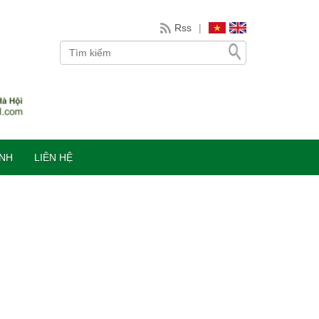
Rss
|
INH
LIÊN HỆ