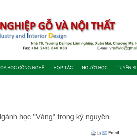
HOA HỌC CÔNG NGHỆ
HỢP TÁC
NGƯỜI HỌC
TUYỂN S
gành học "Vàng" trong kỷ nguyên
In
Email