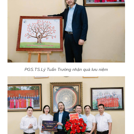
PGS.TS.Lý Tuấn Trường nhận quà lưu niệm