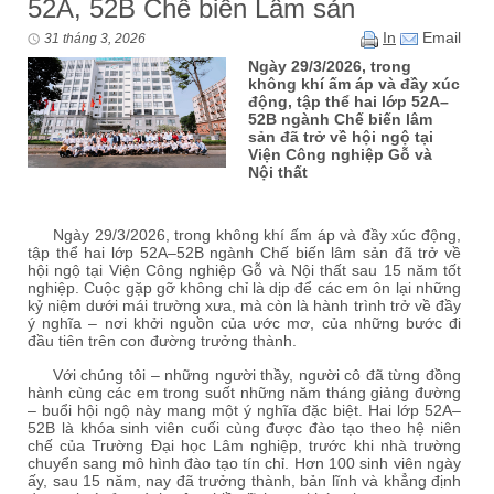
52A, 52B Chế biến Lâm sản
In
Email
31 tháng 3, 2026
Ngày 29/3/2026, trong
không khí ấm áp và đầy xúc
động, tập thể hai lớp 52A–
52B ngành Chế biến lâm
sản đã trở về hội ngộ tại
Viện Công nghiệp Gỗ và
Nội thất
Ngày 29/3/2026, trong không khí ấm áp và đầy xúc động,
tập thể hai lớp 52A–52B ngành Chế biến lâm sản đã trở về
hội ngộ tại Viện Công nghiệp Gỗ và Nội thất sau 15 năm tốt
nghiệp. Cuộc gặp gỡ không chỉ là dịp để các em ôn lại những
kỷ niệm dưới mái trường xưa, mà còn là hành trình trở về đầy
ý nghĩa – nơi khởi nguồn của ước mơ, của những bước đi
đầu tiên trên con đường trưởng thành.
Với chúng tôi – những người thầy, người cô đã từng đồng
hành cùng các em trong suốt những năm tháng giảng đường
– buổi hội ngộ này mang một ý nghĩa đặc biệt. Hai lớp 52A–
52B là khóa sinh viên cuối cùng được đào tạo theo hệ niên
chế của Trường Đại học Lâm nghiệp, trước khi nhà trường
chuyển sang mô hình đào tạo tín chỉ. Hơn 100 sinh viên ngày
ấy, sau 15 năm, nay đã trưởng thành, bản lĩnh và khẳng định