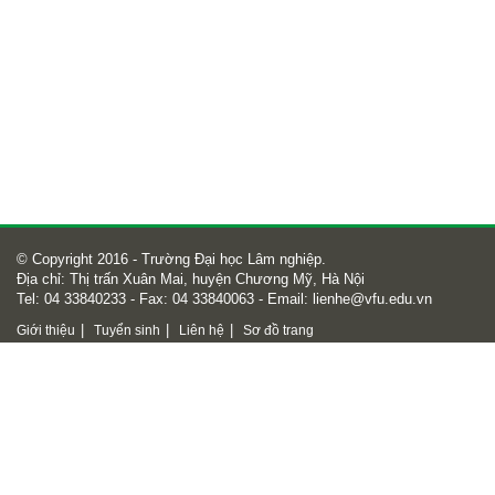
© Copyright 2016 - Trường Đại học Lâm nghiệp.
Địa chỉ: Thị trấn Xuân Mai, huyện Chương Mỹ, Hà Nội
Tel: 04 33840233 - Fax: 04 33840063 - Email:
lienhe@vfu.edu.vn
|
|
|
Giới thiệu
Tuyển sinh
Liên hệ
Sơ đồ trang
Số lượt truy cập
Số lượt truy cập
28591754