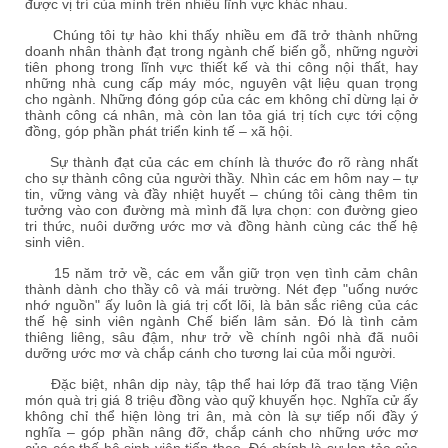
được vị trí của mình trên nhiều lĩnh vực khác nhau.
Chúng tôi tự hào khi thấy nhiều em đã trở thành những
doanh nhân thành đạt trong ngành chế biến gỗ, những người
tiên phong trong lĩnh vực thiết kế và thi công nội thất, hay
những nhà cung cấp máy móc, nguyên vật liệu quan trọng
cho ngành. Những đóng góp của các em không chỉ dừng lại ở
thành công cá nhân, mà còn lan tỏa giá trị tích cực tới cộng
đồng, góp phần phát triển kinh tế – xã hội.
Sự thành đạt của các em chính là thước đo rõ ràng nhất
cho sự thành công của người thầy. Nhìn các em hôm nay – tự
tin, vững vàng và đầy nhiệt huyết – chúng tôi càng thêm tin
tưởng vào con đường mà mình đã lựa chọn: con đường gieo
tri thức, nuôi dưỡng ước mơ và đồng hành cùng các thế hệ
sinh viên.
15 năm trở về, các em vẫn giữ trọn vẹn tình cảm chân
thành dành cho thầy cô và mái trường. Nét đẹp "uống nước
nhớ nguồn" ấy luôn là giá trị cốt lõi, là bản sắc riêng của các
thế hệ sinh viên ngành Chế biến lâm sản. Đó là tình cảm
thiêng liêng, sâu đậm, như trở về chính ngôi nhà đã nuôi
dưỡng ước mơ và chắp cánh cho tương lai của mỗi người.
Đặc biệt, nhân dịp này, tập thể hai lớp đã trao tặng Viện
món quà trị giá 8 triệu đồng vào quỹ khuyến học. Nghĩa cử ấy
không chỉ thể hiện lòng tri ân, mà còn là sự tiếp nối đầy ý
nghĩa – góp phần nâng đỡ, chắp cánh cho những ước mơ