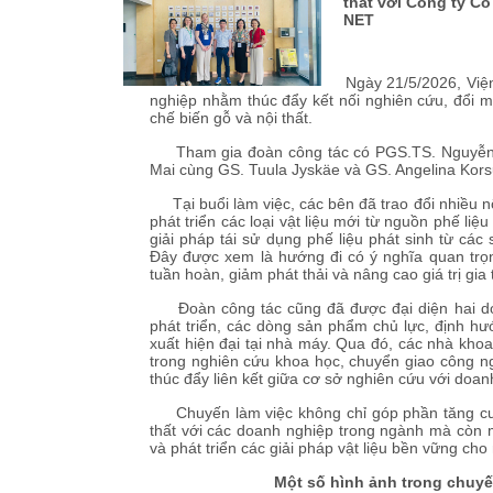
thất với Công ty C
NET
Ngày 21/5/2026, Viện 
nghiệp nhằm thúc đẩy kết nối nghiên cứu, đổi m
chế biến gỗ và nội thất.
Tham gia đoàn công tác có PGS.TS. Nguyễn T
Mai cùng GS. Tuula Jyskäe và GS. Angelina Korsu
Tại buổi làm việc, các bên đã trao đổi nhiều 
phát triển các loại vật liệu mới từ nguồn phế li
giải pháp tái sử dụng phế liệu phát sinh từ các
Đây được xem là hướng đi có ý nghĩa quan trọ
tuần hoàn, giảm phát thải và nâng cao giá trị gia
Đoàn công tác cũng đã được đại diện hai doan
phát triển, các dòng sản phẩm chủ lực, định h
xuất hiện đại tại nhà máy. Qua đó, các nhà kho
trong nghiên cứu khoa học, chuyển giao công ng
thúc đẩy liên kết giữa cơ sở nghiên cứu với doan
Chuyến làm việc không chỉ góp phần tăng cườ
thất với các doanh nghiệp trong ngành mà còn m
và phát triển các giải pháp vật liệu bền vững cho
Một số hình ảnh trong chuyế