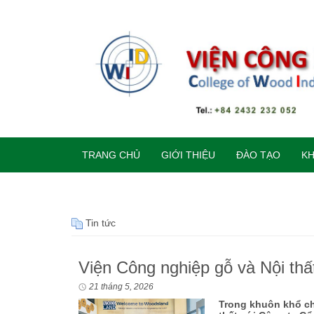
TRANG CHỦ
GIỚI THIỆU
ĐÀO TẠO
K
Tin tức
Viện Công nghiệp gỗ và Nội thấ
21 tháng 5, 2026
Trong khuôn khổ ch