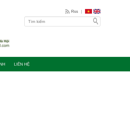
Rss
|
INH
LIÊN HỆ