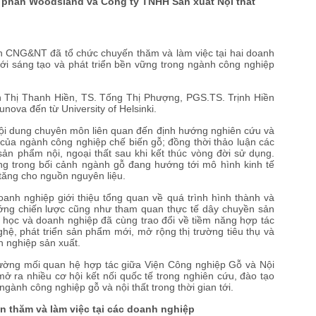
ổ phần Woodsland và Công ty TNHH Sản xuất Nội thất
CNG&NT đã tổ chức chuyến thăm và làm việc tại hai doanh
ới sáng tạo và phát triển bền vững trong ngành công nghiệp
hị Thanh Hiền, TS. Tống Thị Phượng, PGS.TS. Trịnh Hiền
nova đến từ University of Helsinki.
nội dung chuyên môn liên quan đến định hướng nghiên cứu và
ệu của ngành công nghiệp chế biến gỗ; đồng thời thảo luận các
 sản phẩm nội, ngoại thất sau khi kết thúc vòng đời sử dụng.
ng trong bối cảnh ngành gỗ đang hướng tới mô hình kinh tế
 tăng cho nguồn nguyên liệu.
h nghiệp giới thiệu tổng quan về quá trình hình thành và
ướng chiến lược cũng như tham quan thực tế dây chuyền sản
a học và doanh nghiệp đã cùng trao đổi về tiềm năng hợp tác
hệ, phát triển sản phẩm mới, mở rộng thị trường tiêu thụ và
h nghiệp sản xuất.
ng mối quan hệ hợp tác giữa Viện Công nghiệp Gỗ và Nội
ở ra nhiều cơ hội kết nối quốc tế trong nghiên cứu, đào tạo
 ngành công nghiệp gỗ và nội thất trong thời gian tới.
n thăm và làm việc tại các doanh nghiệp