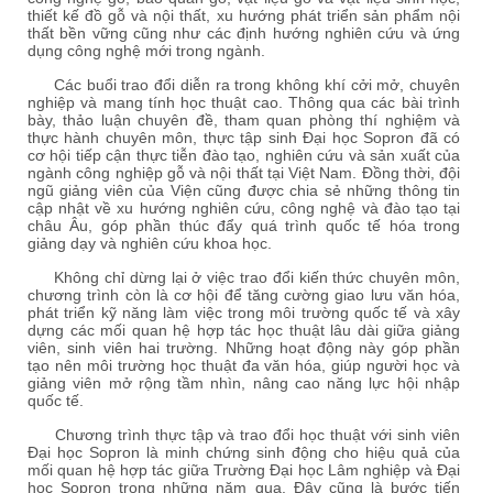
thiết kế đồ gỗ và nội thất, xu hướng phát triển sản phẩm nội
thất bền vững cũng như các định hướng nghiên cứu và ứng
dụng công nghệ mới trong ngành.
Các buổi trao đổi diễn ra trong không khí cởi mở, chuyên
nghiệp và mang tính học thuật cao. Thông qua các bài trình
bày, thảo luận chuyên đề, tham quan phòng thí nghiệm và
thực hành chuyên môn, thực tập sinh Đại học Sopron đã có
cơ hội tiếp cận thực tiễn đào tạo, nghiên cứu và sản xuất của
ngành công nghiệp gỗ và nội thất tại Việt Nam. Đồng thời, đội
ngũ giảng viên của Viện cũng được chia sẻ những thông tin
cập nhật về xu hướng nghiên cứu, công nghệ và đào tạo tại
châu Âu, góp phần thúc đẩy quá trình quốc tế hóa trong
giảng dạy và nghiên cứu khoa học.
Không chỉ dừng lại ở việc trao đổi kiến thức chuyên môn,
chương trình còn là cơ hội để tăng cường giao lưu văn hóa,
phát triển kỹ năng làm việc trong môi trường quốc tế và xây
dựng các mối quan hệ hợp tác học thuật lâu dài giữa giảng
viên, sinh viên hai trường. Những hoạt động này góp phần
tạo nên môi trường học thuật đa văn hóa, giúp người học và
giảng viên mở rộng tầm nhìn, nâng cao năng lực hội nhập
quốc tế.
Chương trình thực tập và trao đổi học thuật với sinh viên
Đại học Sopron là minh chứng sinh động cho hiệu quả của
mối quan hệ hợp tác giữa Trường Đại học Lâm nghiệp và Đại
học Sopron trong những năm qua. Đây cũng là bước tiến