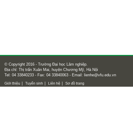
© Copyright 2016 - Trường Đại học Lâm nghiệp.
Địa chỉ: Thị trấn Xuân Mai, huyện Chương Mỹ, Hà Nội
Tel: 04 33840233 - Fax: 04 33840063 - Email:
lienhe@vfu.edu.vn
|
|
|
Giới thiệu
Tuyển sinh
Liên hệ
Sơ đồ trang
Số lượt truy cập
Số lượt truy cập
28636361
Online