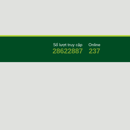
Số lượt truy cập
Online
28622887
237