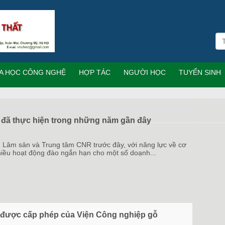
A HỌC CÔNG NGHỆ
HỢP TÁC
NGƯỜI HỌC
TUYỂN SINH
 đã thực hiện trong những năm gần đây
 Lâm sản và Trung tâm CNR trước đây, với năng lực về cơ
nhiều hoạt động đào ngắn hạn cho một số doạnh...
ề được cấp phép của Viện Công nghiệp gỗ